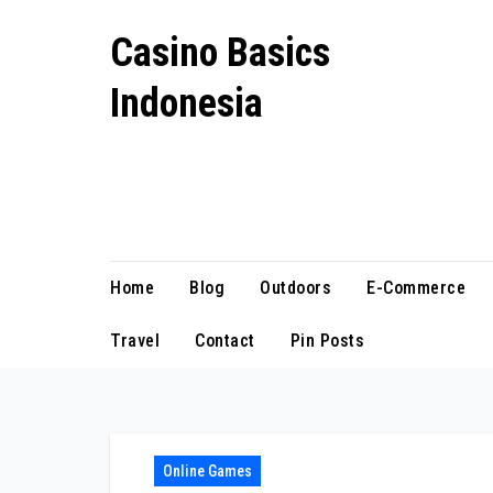
Skip
Casino Basics
to
content
Indonesia
Aturan permainan meja +
penjelasan house edge agar
ekspektasi tetap realistis.
Home
Blog
Outdoors
E-Commerce
Travel
Contact
Pin Posts
Online Games