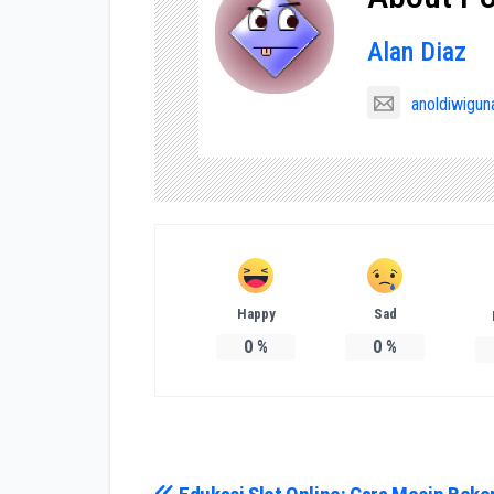
Alan Diaz
anoldiwigu
Happy
Sad
0
%
0
%