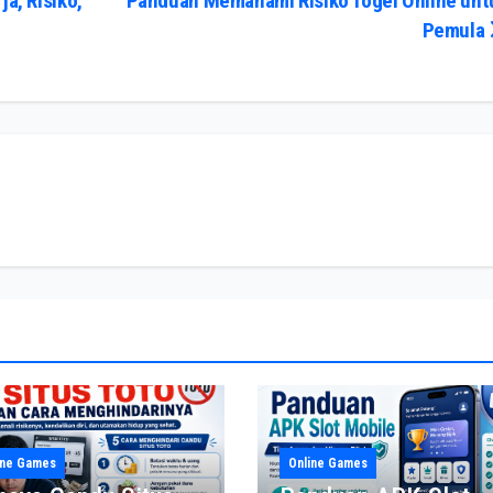
a, Risiko,
Panduan Memahami Risiko Togel Online unt
Pemula
ine Games
Online Games