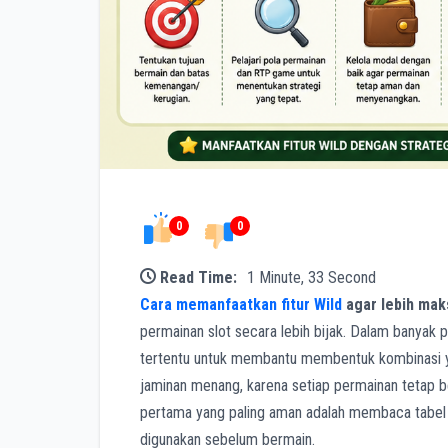
0
0
Read Time:
1 Minute, 33 Second
Cara memanfaatkan fitur Wild
agar lebih mak
permainan slot secara lebih bijak. Dalam banyak 
tertentu untuk membantu membentuk kombinasi yan
jaminan menang, karena setiap permainan tetap ber
pertama yang paling aman adalah membaca tabel 
digunakan sebelum bermain.