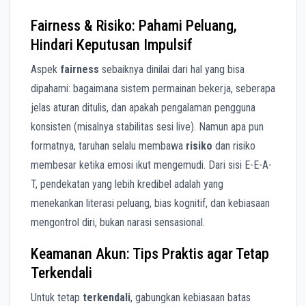
Fairness & Risiko: Pahami Peluang,
Hindari Keputusan Impulsif
Aspek
fairness
sebaiknya dinilai dari hal yang bisa
dipahami: bagaimana sistem permainan bekerja, seberapa
jelas aturan ditulis, dan apakah pengalaman pengguna
konsisten (misalnya stabilitas sesi live). Namun apa pun
formatnya, taruhan selalu membawa
risiko
dan risiko
membesar ketika emosi ikut mengemudi. Dari sisi E-E-A-
T, pendekatan yang lebih kredibel adalah yang
menekankan literasi peluang, bias kognitif, dan kebiasaan
mengontrol diri, bukan narasi sensasional.
Keamanan Akun: Tips Praktis agar Tetap
Terkendali
Untuk tetap
terkendali
, gabungkan kebiasaan batas