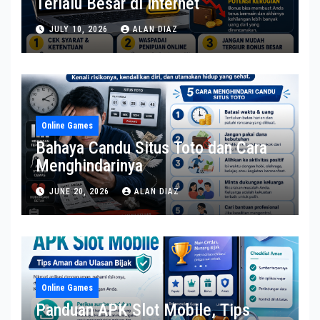
Terlalu Besar di Internet
JULY 10, 2026
ALAN DIAZ
Online Games
Bahaya Candu Situs Toto dan Cara
Menghindarinya
JUNE 20, 2026
ALAN DIAZ
Online Games
Panduan APK Slot Mobile, Tips