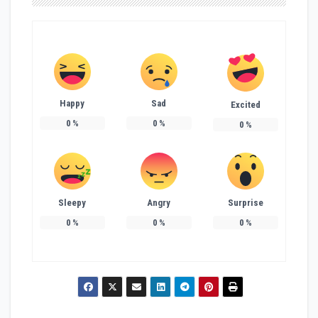
Happy
Sad
Excited
0
%
0
%
0
%
Sleepy
Angry
Surprise
0
%
0
%
0
%