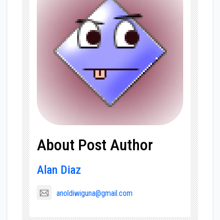
About Post Author
Alan Diaz
anoldiwiguna@gmail.com