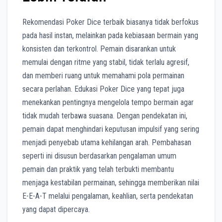
Rekomendasi Poker Dice terbaik biasanya tidak berfokus
pada hasil instan, melainkan pada kebiasaan bermain yang
konsisten dan terkontrol. Pemain disarankan untuk
memulai dengan ritme yang stabil, tidak terlalu agresif,
dan memberi ruang untuk memahami pola permainan
secara perlahan. Edukasi Poker Dice yang tepat juga
menekankan pentingnya mengelola tempo bermain agar
tidak mudah terbawa suasana. Dengan pendekatan ini,
pemain dapat menghindari keputusan impulsif yang sering
menjadi penyebab utama kehilangan arah. Pembahasan
seperti ini disusun berdasarkan pengalaman umum
pemain dan praktik yang telah terbukti membantu
menjaga kestabilan permainan, sehingga memberikan nilai
E-E-A-T melalui pengalaman, keahlian, serta pendekatan
yang dapat dipercaya.