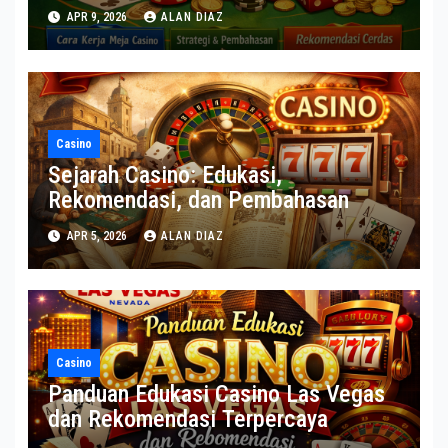
APR 9, 2026
ALAN DIAZ
Casino
Sejarah Casino: Edukasi,
Rekomendasi, dan Pembahasan
APR 5, 2026
ALAN DIAZ
Casino
Panduan Edukasi Casino Las Vegas
dan Rekomendasi Terpercaya