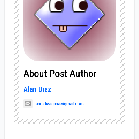
About Post Author
Alan Diaz
anoldiwiguna@gmail.com