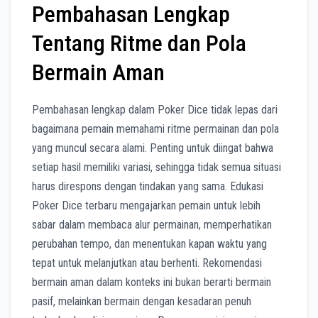
Pembahasan Lengkap
Tentang Ritme dan Pola
Bermain Aman
Pembahasan lengkap dalam Poker Dice tidak lepas dari
bagaimana pemain memahami ritme permainan dan pola
yang muncul secara alami. Penting untuk diingat bahwa
setiap hasil memiliki variasi, sehingga tidak semua situasi
harus direspons dengan tindakan yang sama. Edukasi
Poker Dice terbaru mengajarkan pemain untuk lebih
sabar dalam membaca alur permainan, memperhatikan
perubahan tempo, dan menentukan kapan waktu yang
tepat untuk melanjutkan atau berhenti. Rekomendasi
bermain aman dalam konteks ini bukan berarti bermain
pasif, melainkan bermain dengan kesadaran penuh