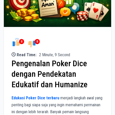
0
0
Read Time:
2 Minute, 9 Second
Pengenalan Poker Dice
dengan Pendekatan
Edukatif dan Humanize
Edukasi Poker Dice terbaru
menjadi langkah awal yang
penting bagi siapa saja yang ingin memahami permainan
ini dengan lebih terarah. Banyak pemain langsung