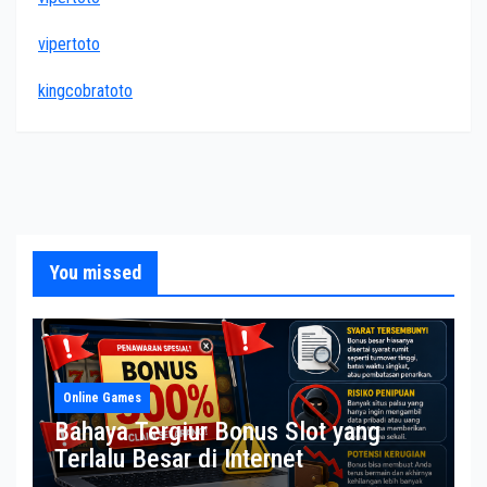
vipertoto
kingcobratoto
You missed
Online Games
Bahaya Tergiur Bonus Slot yang
Terlalu Besar di Internet