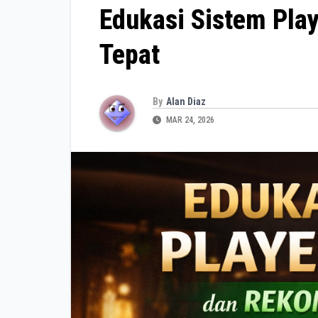
Edukasi Sistem Pla
Tepat
By
Alan Diaz
MAR 24, 2026