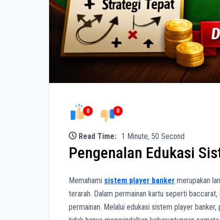
0
0
Read Time:
1 Minute, 50 Second
Pengenalan Edukasi Sis
Memahami
sistem player banker
merupakan lang
terarah. Dalam permainan kartu seperti baccarat,
permainan. Melalui edukasi sistem player banke