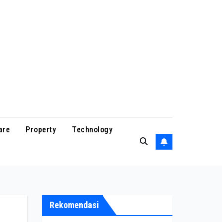
are
Property
Technology
Rekomendasi