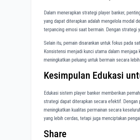
Dalam menerapkan strategi player banker, penti
yang dapat diterapkan adalah mengelola modal de
terpancing emosi saat bermain. Dengan strategi ya
Selain itu, pemain disarankan untuk fokus pada sa
Konsistensi menjadi kunci utama dalam menjaga k
meningkatkan peluang untuk bermain secara lebih
Kesimpulan Edukasi unt
Edukasi sistem player banker memberikan pemah
strategi dapat diterapkan secara efektif. Denga
meningkatkan kualitas permainan secara keselur
yang lebih cerdas, tetapi juga menciptakan peng
Share