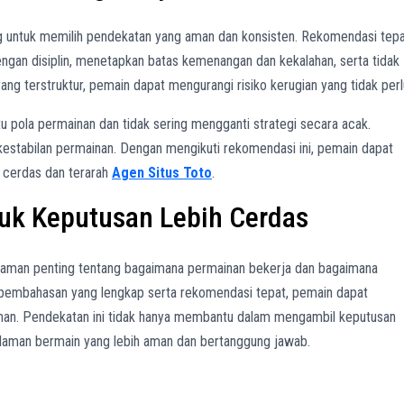
ng untuk memilih pendekatan yang aman dan konsisten. Rekomendasi tep
ngan disiplin, menetapkan batas kemenangan dan kekalahan, serta tidak
ng terstruktur, pemain dapat mengurangi risiko kerugian yang tidak perl
tu pola permainan dan tidak sering mengganti strategi secara acak.
estabilan permainan. Dengan mengikuti rekomendasi ini, pemain dapat
 cerdas dan terarah
Agen Situs Toto
.
uk Keputusan Lebih Cerdas
aman penting tentang bagaimana permainan bekerja dan bagaimana
n pembahasan yang lengkap serta rekomendasi tepat, pemain dapat
uhan. Pendekatan ini tidak hanya membantu dalam mengambil keputusan
alaman bermain yang lebih aman dan bertanggung jawab.