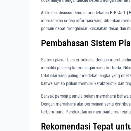
tidak hanya mengandalkan keberuntungan semata
Artikel ini disusun dengan pendekatan
E-E-A-T (E
memastikan setiap informasi yang diberikan memil
pemain dapat menghindari kesalahan dasar dan m
Pembahasan Sistem Pla
Sistem player banker bekerja dengan membandingk
memiliki peluang kemenangan yang berbeda. Nilai k
total nilai yang paling mendekati angka yang di
bahwa setiap pilihan memiliki karakteristik dan ti
Banyak pemain pemula belum memahami bahwa siste
Dengan memahami alur permainan serta distribusi
terburu-buru. Pendekatan ini membantu menciptak
Rekomendasi Tepat untu