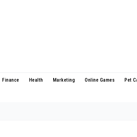
Finance
Health
Marketing
Online Games
Pet C