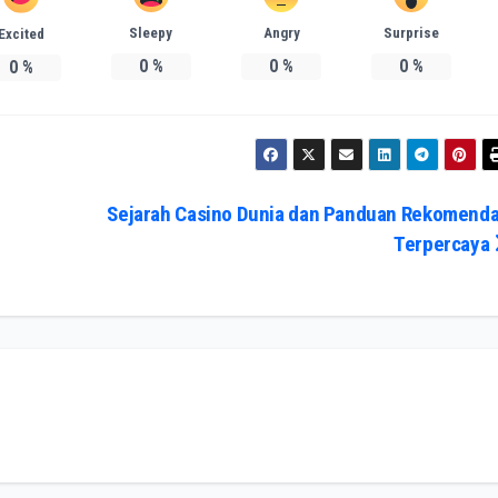
Sleepy
Angry
Surprise
Excited
0
%
0
%
0
%
0
%
Sejarah Casino Dunia dan Panduan Rekomenda
Terpercaya