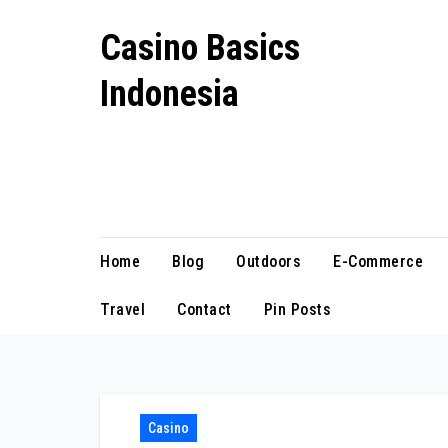
Skip
Casino Basics
to
content
Indonesia
Aturan permainan meja +
penjelasan house edge agar
ekspektasi tetap realistis.
Home
Blog
Outdoors
E-Commerce
Travel
Contact
Pin Posts
Casino