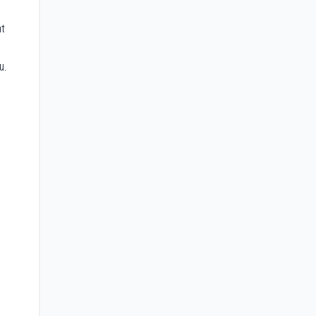
at
u.