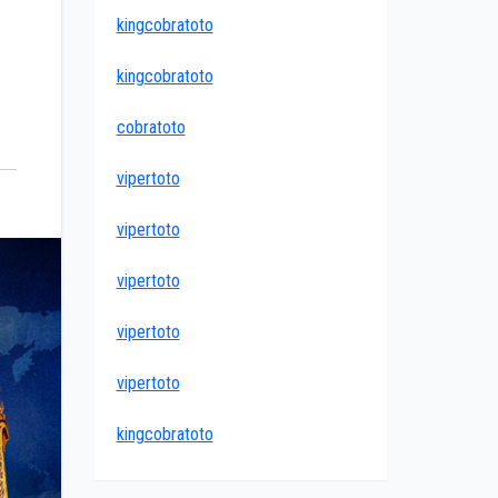
kingcobratoto
kingcobratoto
cobratoto
vipertoto
vipertoto
vipertoto
vipertoto
vipertoto
kingcobratoto