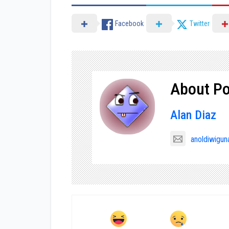
Facebook
Twitter
About Po
Alan Diaz
anoldiwigu