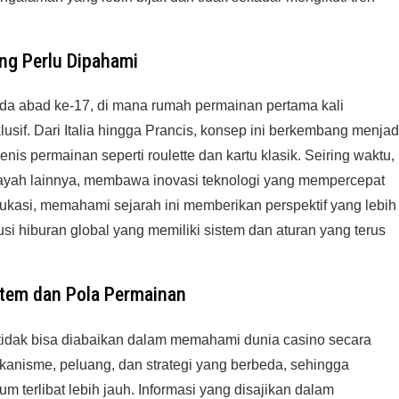
ang Perlu Dipahami
ada abad ke-17, di mana rumah permainan pertama kali
usif. Dari Italia hingga Prancis, konsep ini berkembang menjad
enis permainan seperti roulette dan kartu klasik. Seiring waktu,
layah lainnya, membawa inovasi teknologi yang mempercepat
dukasi, memahami sejarah ini memberikan perspektif yang lebih
si hiburan global yang memiliki sistem dan aturan yang terus
tem dan Pola Permainan
tidak bisa diabaikan dalam memahami dunia casino secara
kanisme, peluang, dan strategi yang berbeda, sehingga
terlibat lebih jauh. Informasi yang disajikan dalam