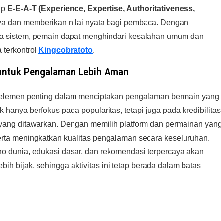
ip
E-E-A-T (Experience, Expertise, Authoritativeness,
aya dan memberikan nilai nyata bagi pembaca. Dengan
ja sistem, pemain dapat menghindari kesalahan umum dan
 terkontrol
Kingcobratoto
.
untuk Pengalaman Lebih Aman
 elemen penting dalam menciptakan pengalaman bermain yang
anya berfokus pada popularitas, tetapi juga pada kredibilitas
an yang ditawarkan. Dengan memilih platform dan permainan yan
erta meningkatkan kualitas pengalaman secara keseluruhan.
dunia, edukasi dasar, dan rekomendasi terpercaya akan
h bijak, sehingga aktivitas ini tetap berada dalam batas